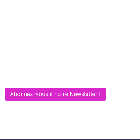
Une équipe juridique professionnelle, humaine
et multipotentielle au service de vos activités :
Gagnez en efficacité et sécurité !
Nous contacter
01 83 62 61 75
contact@itlaw.fr
281 Rue de Vaugirard - 75015 PARIS
Abonnez-vous à notre Newsletter !