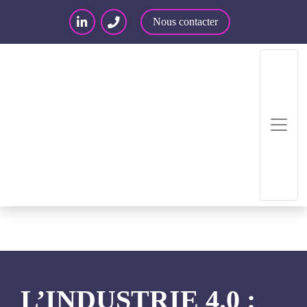
Nous contacter
Accueil
/
Articles – Blog
/
Articles
/
Informatique
/
L’industrie 4.0 : une question de technologies ?
L’INDUSTRIE 4.0 :