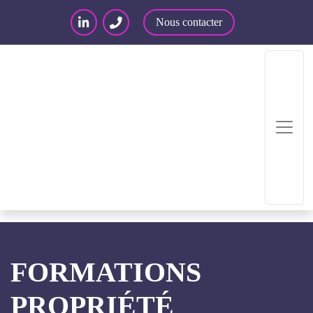
Nous contacter
Accueil
/
Événements
/
Événements : nos
formations
/
Formations propriété intellectuelle
FORMATIONS
PROPRIÉTÉ