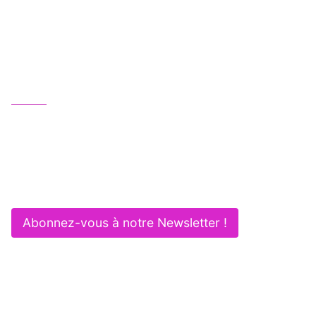
Une équipe juridique professionnelle, humaine
et multipotentielle au service de vos activités :
Gagnez en efficacité et sécurité !
Nous contacter
01 83 62 61 75
contact@itlaw.fr
281 Rue de Vaugirard - 75015 PARIS
Abonnez-vous à notre Newsletter !