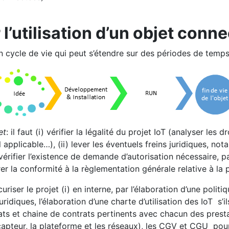
’utilisation d’un objet conne
n cycle de vie qui peut s’étendre sur des périodes de temps
et
: il faut (i) vérifier la légalité du projet IoT (analyser les
al applicable…), (ii) lever les éventuels freins juridiques, 
(vérifier l’existence de demande d’autorisation nécessaire, 
érer la conformité à la règlementation générale relative à l
écuriser le projet (i) en interne, par l’élaboration d’une politi
iques, l’élaboration d’une charte d’utilisation des IoT s’ils s
ats et chaine de contrats pertinents avec chacun des presta
 capteur, la plateforme et les réseaux), les CGV et CGU pour l