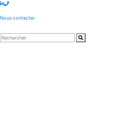
Nous contacter
Accueil
/
Articles – Blog
/
Articles
/
Actualit
IOT & SÉCURIT
NOUVEAUX RISQ