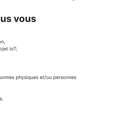
ous vous
on,
jet IoT;
personnes physiques et/ou personnes
s.