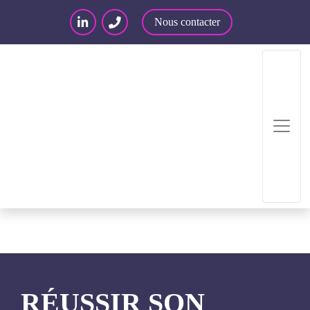
Nous contacter
Accueil
/
Articles – Blog
/
Articles
/
Réussir son
projet d’externalisation de la fonction paie
RÉUSSIR SON