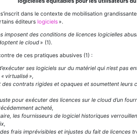
logicielles équitables pour les utilisateurs du
i s’inscrit dans le contexte de mobilisation grandissa
rtains éditeurs
logiciels
».
es imposent des conditions de licences logicielles abusi
doptent le cloud
» (1).
contre de ces pratiques abusives (1) :
d’exécuter ses logiciels sur du matériel qui n’est pas en
« virtualisé »,
nt des contrats rigides et opaques et soumettent leurs 
ste pour exécuter des licences sur le cloud d’un fourni
 précédemment acheté,
aire, les fournisseurs de logiciel historiques verrouille
ix,
 des frais imprévisibles et injustes du fait de licences t