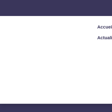
Accuei
Actual
Accueil
/
Articles – Blog
/
Articles
/
Info
LE CLOUD : LE