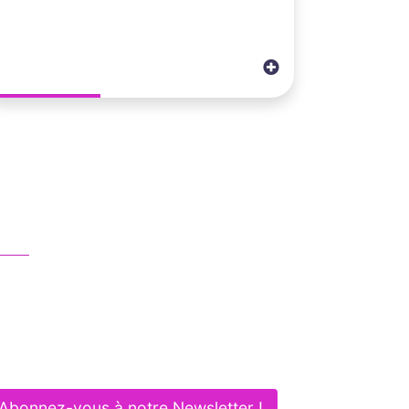
ous contacter
01 83 62 61 75
contact@itlaw.fr
281 Rue de Vaugirard - 75015 PARIS
Abonnez-vous à notre Newsletter !