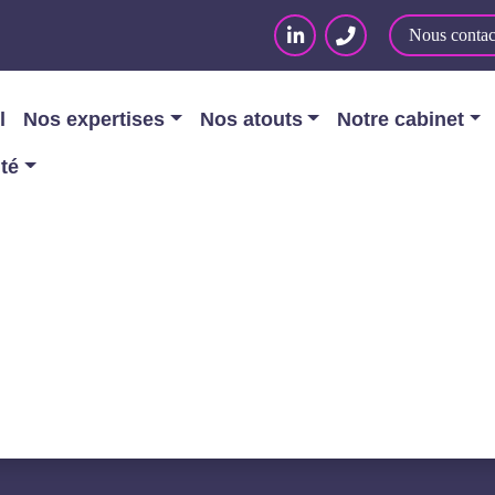
Nous contac
l
Nos expertises
Nos atouts
Notre cabinet
ité
rmatique
/
Le cloud : les pratiques abusives des édit
S PRATIQUES ABUSIVE