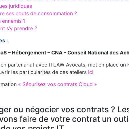
es juridiques
re ses couts de consommation ?
u ennemis ?
t s’y prendre ?
s :
SaaS – Hébergement – CNA – Conseil National des Ac
en partenariat avec ITLAW Avocats, met en place un HA 
rir les particularités de ces ateliers
ici
rmation
« Sécurisez vos contrats Cloud »
iger ou négocier vos contrats ? Le
ons faire de votre contrat un out
de vos projets IT.