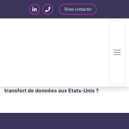
Nous contacter
Accueil
/
Articles – Blog
/
Articles
/
Invalidation du
Privacy Shield : Quelles solutions pour le
transfert de données aux Etats-Unis ?