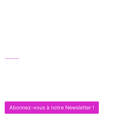
Une équipe juridique professionnelle, humaine
et multipotentielle au service de vos activités :
Gagnez en efficacité et sécurité !
Nous contacter
01 83 62 61 75
contact@itlaw.fr
281 Rue de Vaugirard - 75015 PARIS
Abonnez-vous à notre Newsletter !