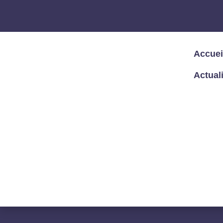
Accuei
Actual
Accueil
/
Articles
/
Informatique
/
Actuali
ACTUALITÉ JUR
ARTIFICIELLE