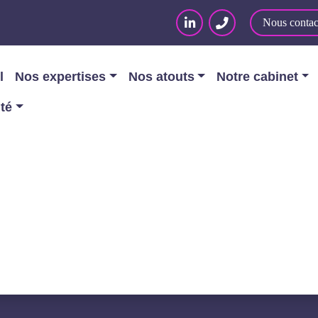
Nous contac
l
Nos expertises
Nos atouts
Notre cabinet
ité
té juridique : Intelligence artificielle
IDIQUE : INTELLIGEN