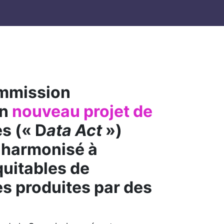
ommission
un
nouveau projet de
s (« D
ata Act
»)
 harmonisé à
équitables de
s produites par des