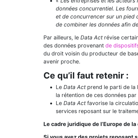
«
Les entreprises et les acteurs
données concurrentiel. Les four
et de concurrencer sur un pied d
de combiner les données afin d
Par ailleurs, le
Data Act
révise certai
des données provenant
de dispositi
du droit voisin du producteur de base 
avenir proche.
Ce qu’il faut retenir :
Le
Data Act
prend le parti de la
la rétention de ces données par 
Le
Data Act
favorise la circula
services reposant sur le traite
Le cadre juridique de l’Europe de l
Si vous avez des projets reposant s