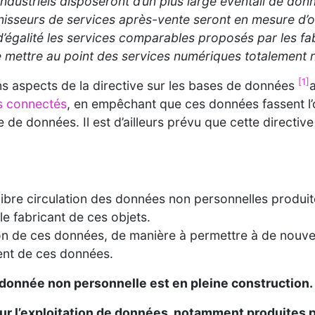
 industriels disposeront d’un plus large éventail de do
nisseurs de services après-vente seront en mesure d’of
’égalité les services comparables proposés par les fab
e mettre au point des services numériques totalement
[1]
ns aspects de la directive sur les bases de données
a
fs connectés
, en empêchant que ces données fassent l’
de données. Il est d’ailleurs prévu que cette directive 
 libre circulation des données non personnelles produit
le fabricant de ces objets.
tion de ces données, de manière à permettre à de nou
ment de ces données.
a donnée non personnelle est en pleine construction.
ur l’exploitation de données, notamment produites pa