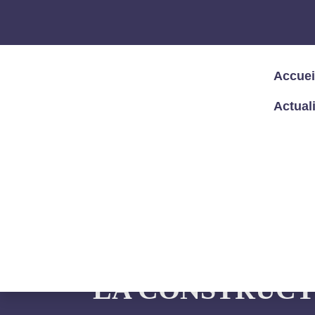
Accuei
Actual
Accueil
/
Articles – Blog
/
Articles
/
Le D
LE DATA ACT A
LA CONSTRUCT