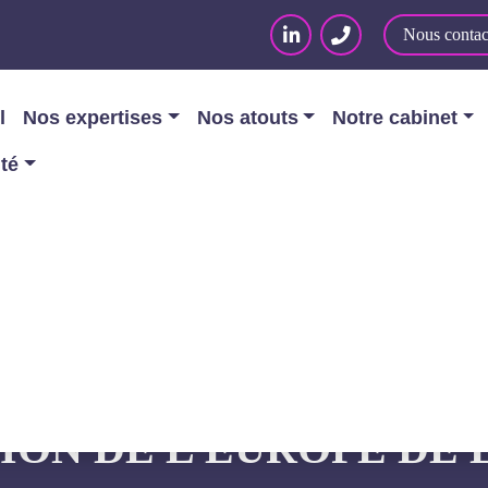
Nous contac
l
Nos expertises
Nos atouts
Notre cabinet
ité
ata Act arrive : une nouvelle étape dans la construct
RRIVE : UNE NOUVELL
ION DE L’EUROPE DE 