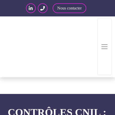
Nous contacter
Accueil
/
Articles – Blog
/
Articles
/
Contrôles
CNIL : les axes prioritaires pour 2021
CONTRÔLES CNIL :