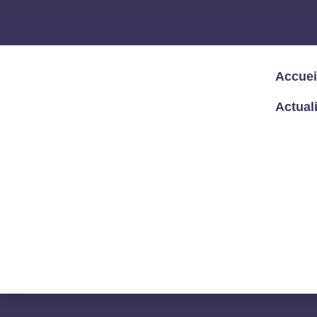
Accuei
Actual
Accueil
/
Articles – Blog
/
Articles
/
Donn
LA « SANTÉ ET