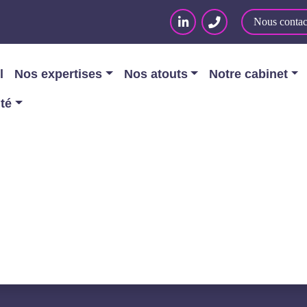
Nous contac
l
Nos expertises
Nos atouts
Notre cabinet
ité
ées Personnelles
/
La « santé et le numérique »
 LE NUMÉRIQUE »