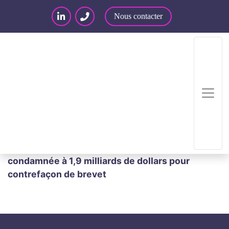
Nous contacter
Accueil
/
Articles – Blog
/
Articles
/
Actualité
juridique : propriété intellectuelle
/
Cisco
condamnée à 1,9 milliards de dollars pour
contrefaçon de brevet