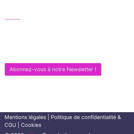
Nous contacter
01 83 62 61 75
contact@itlaw.fr
281 Rue de Vaugirard - 75015 PARIS
Abonnez-vous à notre Newsletter !
Mentions légales
|
Politique de confidentialité &
CGU
|
Cookies