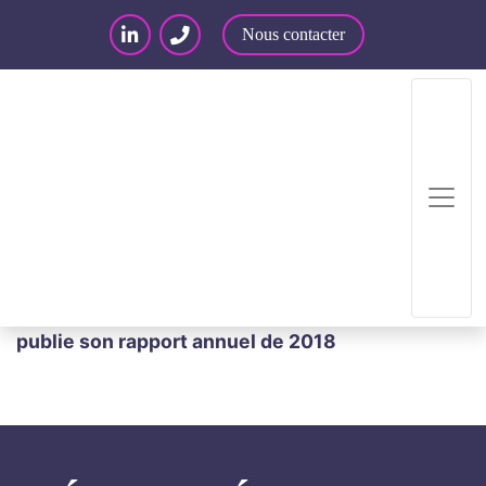
Nous contacter
Accueil
/
Articles – Blog
/
Articles
/
Actualité
juridique : sécurité
/
Sécurité numérique : l’ANSSI
publie son rapport annuel de 2018