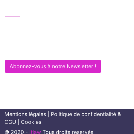
Nous contacter
01 83 62 61 75
contact@itlaw.fr
281 Rue de Vaugirard - 75015 PARIS
Abonnez-vous à notre Newsletter !
Mentions légales
|
Politique de confidentialité &
CGU
|
Cookies
© 2020 -
Itlaw
Tous droits reservés