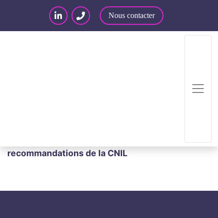
Nous contacter
Accueil
/
Articles – Blog
/
Articles
/
Données
Personnelles
/
Paiement en ligne par carte : les
recommandations de la CNIL