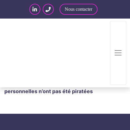
Nous contacter
Accueil
/
Articles – Blog
/
Articles
/
Faille
sécuritaire sur Twitter : vos données
personnelles n’ont pas été piratées