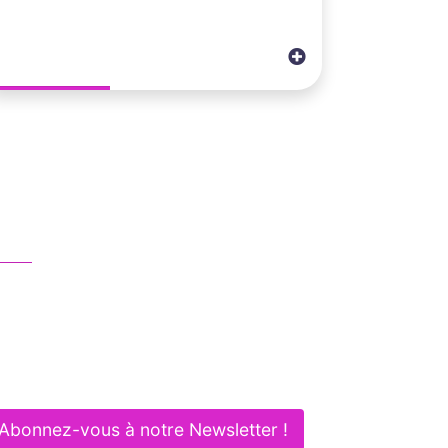
ous contacter
01 83 62 61 75
contact@itlaw.fr
281 Rue de Vaugirard - 75015 PARIS
Abonnez-vous à notre Newsletter !