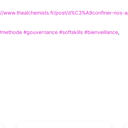
://www.thealchemists.fr/post/d%C3%A9confiner-nos-
#methode
#gouvernance
#softskills
#bienveillance
,