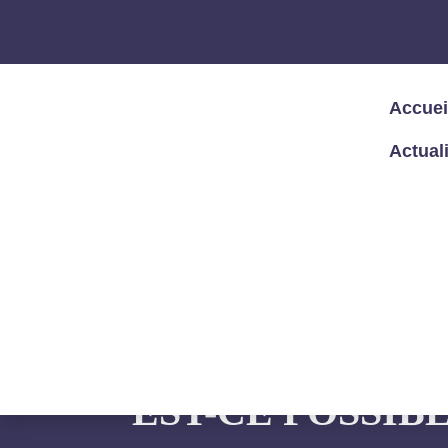
Accuei
Actual
Accueil
/
Articles – Blog
/
Articles
/
Appr
APPROCHES CO
EST-CE POSSIBL