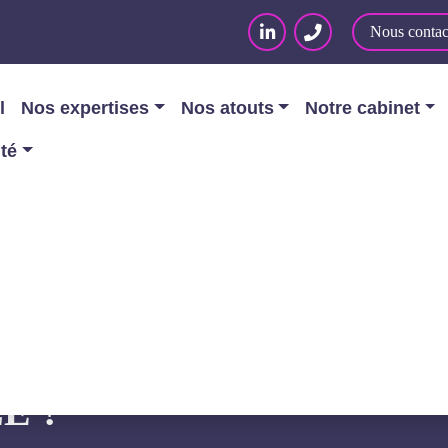
Nous contac
l
Nos expertises
Nos atouts
Notre cabinet
ité
oches commerciales et bienveillance, est-ce possib
MMERCIALES ET BIE
E ?