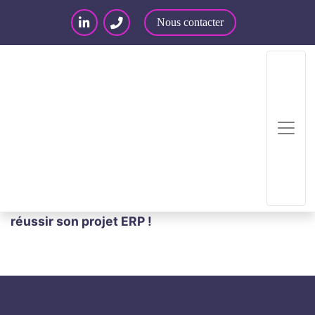
Nous contacter
Accueil
/
Articles – Blog
/
Articles
/
L’importance
de la collaboration client/intégrateur pour
réussir son projet ERP !