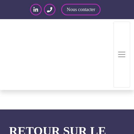
Nous contacter
Accueil
/
Articles – Blog
/
Articles
/
Retour sur le
Café de l’expertise IT & IP du 16 avril 2019
RETOUR SUR LE