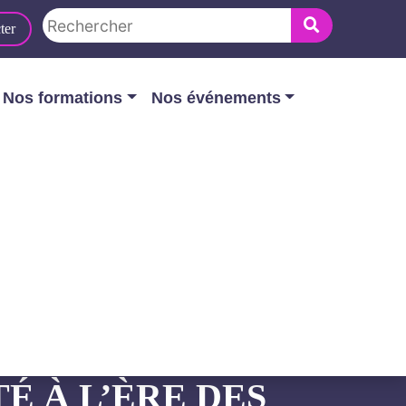
ter
Nos formations
Nos événements
rsécurité à l’ère des IoT – « Paroles
T
É À L’ÈRE DES