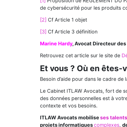
[1]
Proposition de RÈGLEMENT DU PA
de cybersécurité pour les produits 
[2]
Cf Article 1 objet
[3]
Cf Article 3 définition
Marine Hardy
, Avocat Directeur de
Retrouvez cet article sur le site de
D
Et vous ? Où en êtes-
Besoin d’aide pour dans le cadre de l
Le Cabinet ITLAW Avocats, fort de so
des données personnelles est à votre
contexte et vos besoins.
ITLAW Avocats mobilise
ses talent
projets informatiques
complexes
,
d