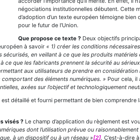
accorder l’importance qu’il mérite. En effet, il 
négociations institutionnelles débutent. Cette
d’adoption d’un texte européen témoigne bien 
pour le futur de l’Union.
Que propose ce texte ?
Deux objectifs princip
européen à savoir
«
1) créer les conditions nécessair
curisés, en veillant à ce que les produits matériels e
 à ce que les fabricants prennent la sécurité au sérieux
ermettant aux utilisateurs de prendre en considération l
its comportant des éléments numériques. »
Pour cela, i
tielles,
axées sur l’objectif et technologiquement neu
est détaillé et fourni permettant de bien comprendre l
s visés ?
Le champ d’application du règlement est voulu
mériques dont l’utilisation prévue ou raisonnablemen
que, à un dispositif ou à un réseau »
[2]
.
C’est-à-dire à