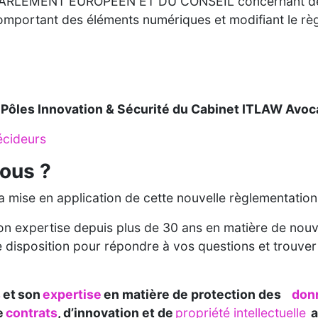
RLEMENT EUROPÉEN ET DU CONSEIL concernant des e
comportant des éléments numériques et modifiant le r
s Pôles Innovation & Sécurité du Cabinet ITLAW Avo
écideurs
vous ?
a mise en application de cette nouvelle règlementation
n expertise depuis plus de 30 ans en matière de nouve
 disposition pour répondre à vos questions et trouver 
s
et son
expertise
en matière de protection des
don
e
contrats
, d’innovation et de
propriété intellectuelle
a