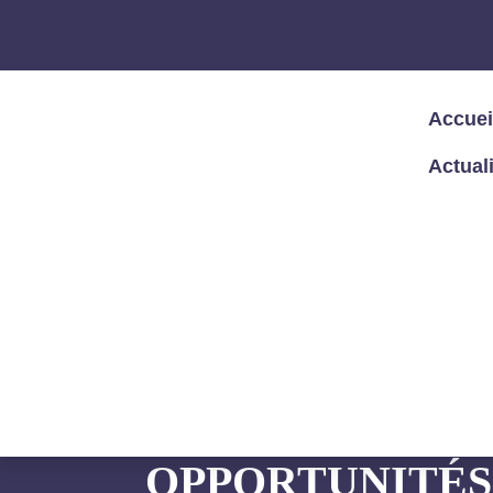
Accuei
Actual
Accueil
/
Articles – Blog
/
Articles
/
Le C
d’Experts » Décideurs 2024
LE CYBER RESI
OPPORTUNITÉS 