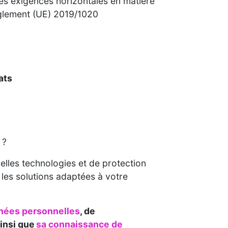
xigences horizontales en matière
èglement (UE) 2019/1020
cats
 ?
lles technologies et de protection
les solutions adaptées à votre
nées personnelles
, de
insi que
sa connaissance de