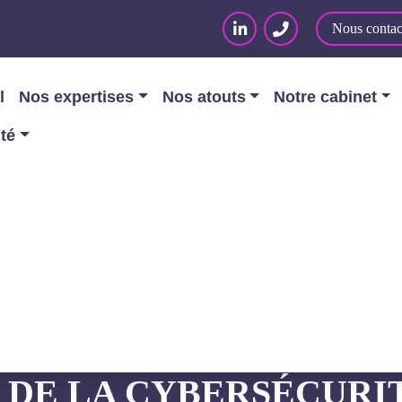
Nous contac
l
Nos expertises
Nos atouts
Notre cabinet
ité
yber Resilience Act : Défis et opportunités de la cybe
LIENCE ACT : DÉFIS E
DE LA CYBERSÉCURIT