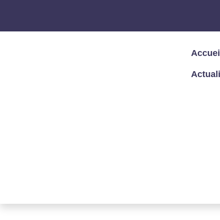
Accuei
Actual
Accueil
/
Expertises
/
Blockchain
BLOCKCHAIN