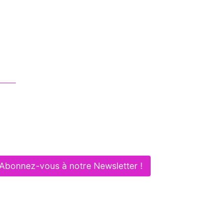
ous contacter
01 83 62 61 75
contact@itlaw.fr
281 Rue de Vaugirard - 75015 PARIS
Abonnez-vous à notre Newsletter !