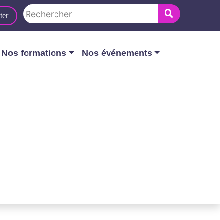
ter
Nos formations
Nos événements
ations cloud faites jouer le Data Act !