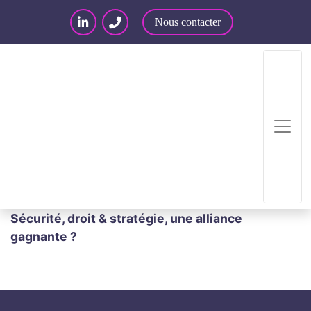
Nous contacter
Accueil
/
Articles – Blog
/
Webinars, Conférences
et Salons
/
Conférence au GS Days 2025 :
Sécurité, droit & stratégie, une alliance
gagnante ?