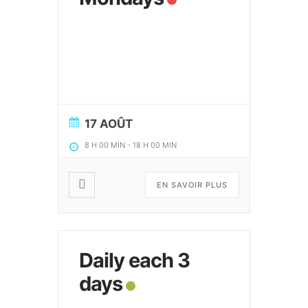
17 AOÛT
8 H 00 MIN
-
18 H 00 MIN
EN SAVOIR PLUS
Daily each 3
days