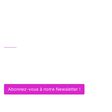
Une équipe juridique professionnelle, humaine
et multipotentielle au service de vos activités :
Gagnez en efficacité et sécurité !
Nous contacter
01 83 62 61 75
contact@itlaw.fr
281 Rue de Vaugirard - 75015 PARIS
Abonnez-vous à notre Newsletter !