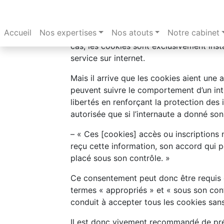
Les cookies sont des fichiers qui permette
l’internaute via les serveurs des sites qu
Accueil
Nos expertises
Nos atouts
Notre cabinet
sites tels que les sites internet permett
cas, les cookies sont exclusivement inst
service sur internet.
Mais il arrive que les cookies aient une a
peuvent suivre le comportement d’un inter
libertés en renforçant la protection des i
autorisée que si l’internaute a donné so
– « Ces [cookies] accès ou inscriptions n
reçu cette information, son accord qui p
placé sous son contrôle. »
Ce consentement peut donc être requis di
termes « appropriés » et « sous son con
conduit à accepter tous les cookies sans 
Il est donc vivement recommandé de pré