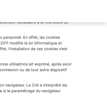
stallent sur l’ordinateur/portable de
es et faciliter la navigation sur certains
sites où l’internaute se logue. Dans ce
solument nécessaire à la fourniture du
us personnel. En effet, les cookies
2011 modifie la loi Informatique et
fet, l’installation de ces cookies n’est
nne utilisatrice ait exprimé, après avoir
connexion ou de tout autre dispositif
n navigateur. La Cnil a interprété les
e si le paramétrage du navigateur