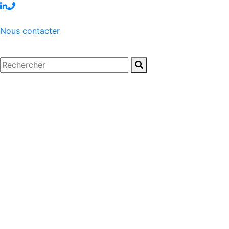
Nous contacter
Accueil
/
Articles – Blog
/
Articles
/
COOKIES
COOKIES : CON
21 septembre 2011.