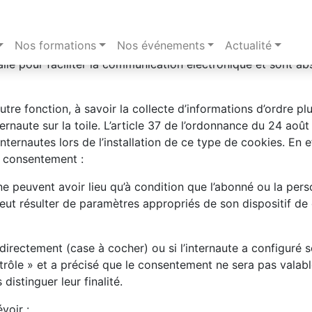
nt de collecter des informations sur les internautes Ils s’in
’il visite. Ces informations peuvent être strictement techniqu
Nos formations
Nos événements
Actualité
ant la constitution de « paniers d’achat » ou encore tous les 
allé pour faciliter la communication électronique et sont ab
utre fonction, à savoir la collecte d’informations d’ordre pl
naute sur la toile. L’article 37 de l’ordonnance du 24 août 
nternautes lors de l’installation de ce type de cookies. En ef
n consentement :
e peuvent avoir lieu qu’à condition que l’abonné ou la perso
eut résulter de paramètres appropriés de son dispositif de 
rectement (case à cocher) ou si l’internaute a configuré so
trôle » et a précisé que le consentement ne sera pas valabl
distinguer leur finalité.
voir :