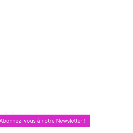
ous contacter
01 83 62 61 75
contact@itlaw.fr
281 Rue de Vaugirard - 75015 PARIS
Abonnez-vous à notre Newsletter !