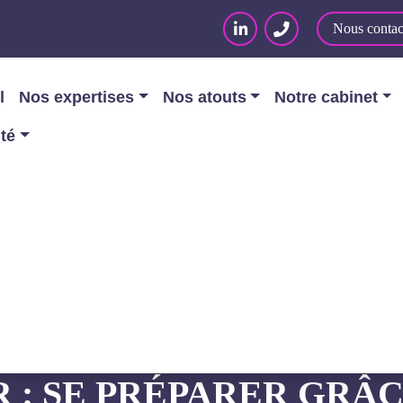
Nous contac
l
Nos expertises
Nos atouts
Notre cabinet
ité
Webinars
/
HA LAB’ CONTRAT IT | Crise(s) et transfor
AT IT | CRISE(S) ET 
 : SE PRÉPARER GRÂC