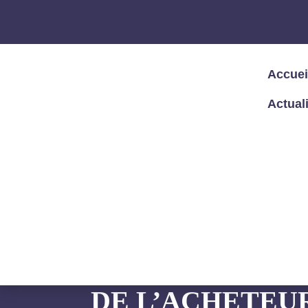
Accuei
Actual
Accueil
/
Articles – Blog
/
Événements
/
grâce au juridique !
HA LAB’ CONTR
DE L’ACHETEUR