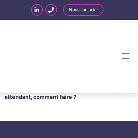
Nous contacter
Accueil
/
Articles – Blog
/
Articles
/
Transfert des
données aux USA : vers un nouveau texte ? En
attendant, comment faire ?