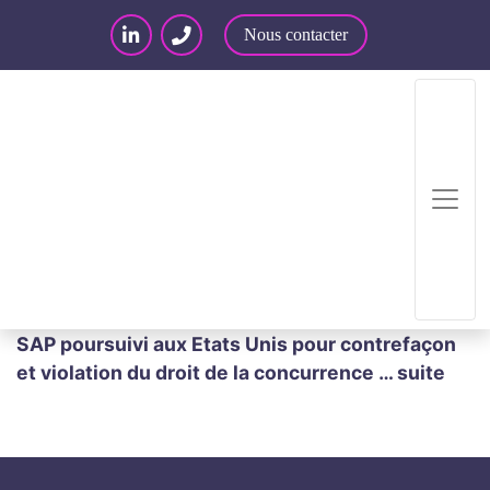
Nous contacter
Accueil
/
Articles – Blog
/
Articles
/
Actualité
juridique : propriété intellectuelle
/
SAP HANA :
SAP poursuivi aux Etats Unis pour contrefaçon
et violation du droit de la concurrence … suite