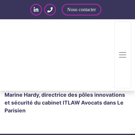
Nous contacter
Accueil
/
Articles – Blog
/
Articles
/
Crypto-
criminalité et hyperviolence : l’analyse de
Marine Hardy, directrice des pôles innovations
et sécurité du cabinet ITLAW Avocats dans Le
Parisien