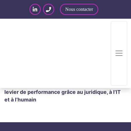
Nous contacter
Accueil
/
Articles – Blog
/
Webinars, Conférences
et Salons
/
[ WEBINAR ] IA : comment en faire un
levier de performance grâce au juridique, à l’IT
et à l’humain