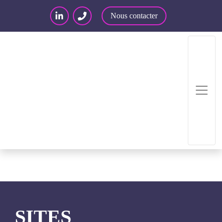
Nous contacter
Accueil
/
Articles – Blog
/
Articles
/
Sites
d’annonces : hébergeurs ou éditeurs ?
SITES