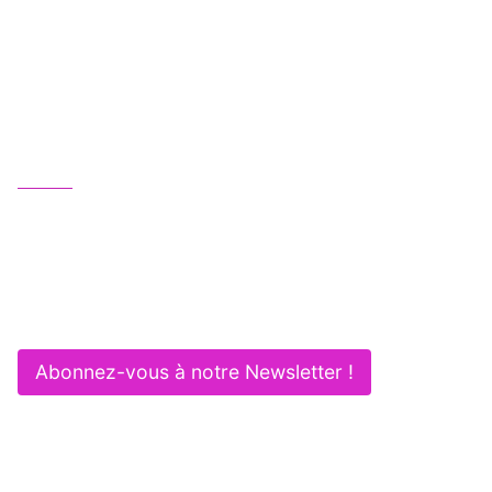
Une équipe juridique professionnelle, humaine
et multipotentielle au service de vos activités :
Gagnez en efficacité et sécurité !
Nous contacter
01 83 62 61 75
contact@itlaw.fr
281 Rue de Vaugirard - 75015 PARIS
Abonnez-vous à notre Newsletter !