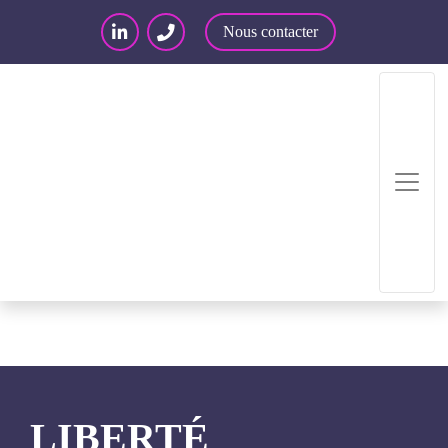
Nous contacter
Accueil
/
Articles – Blog
/
Articles
/
Liberté
d’expression et moteur de recherche
LIBERTÉ