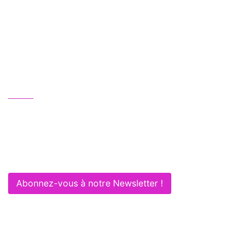
Une équipe juridique professionnelle, humaine
et multipotentielle au service de vos activités :
Gagnez en efficacité et sécurité !
Nous contacter
01 83 62 61 75
contact@itlaw.fr
281 Rue de Vaugirard - 75015 PARIS
Abonnez-vous à notre Newsletter !