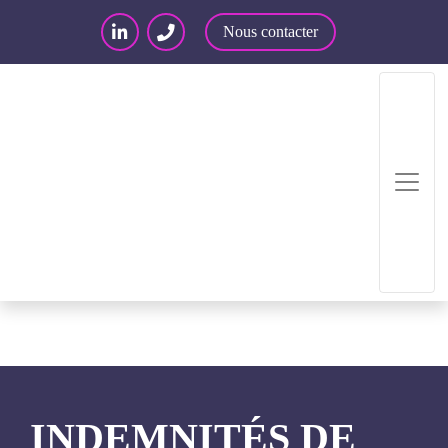
Nous contacter
Accueil
/
Articles – Blog
/
Articles
/
Indemnités de
fin de contrat : clause pénale ?
INDEMNITÉS DE