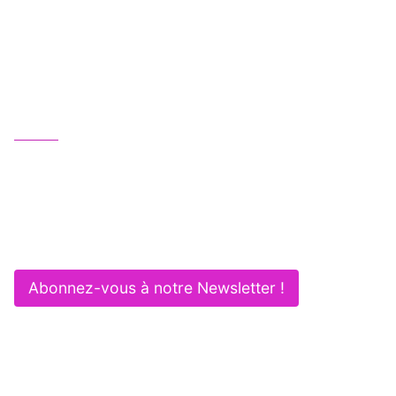
Une équipe juridique professionnelle, humaine
et multipotentielle au service de vos activités :
Gagnez en efficacité et sécurité !
Nous contacter
01 83 62 61 75
contact@itlaw.fr
281 Rue de Vaugirard - 75015 PARIS
Abonnez-vous à notre Newsletter !