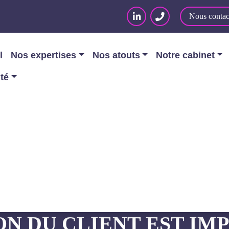
Nous contac
l
Nos expertises
Nos atouts
Notre cabinet
ité
rmatique
/
Rappel de la Cour de cassation : la collabor
COUR DE CASSATION : 
N DU CLIENT EST IM