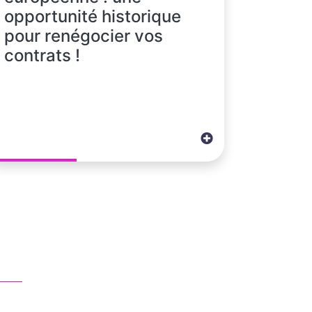
opportunité historique
pour renégocier vos
contrats !
ous contacter
01 83 62 61 75