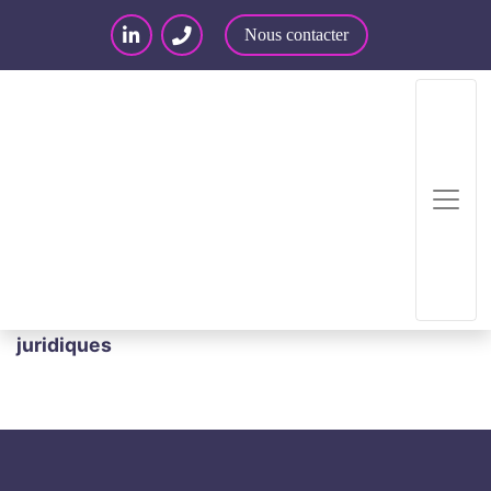
Nous contacter
Accueil
/
Publications
/
SAP & Usages indirects et
interopérabilité : une analyse des fondements
juridiques