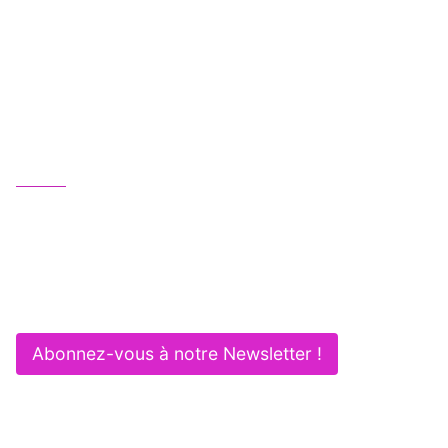
Une équipe juridique professionnelle, humaine
et multipotentielle au service de vos activités :
Gagnez en efficacité et sécurité !
Nous contacter
01 83 62 61 75
contact@itlaw.fr
281 Rue de Vaugirard - 75015 PARIS
Abonnez-vous à notre Newsletter !