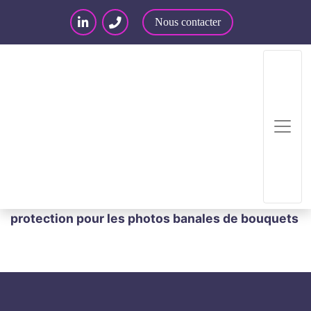
Nous contacter
Accueil
/
Articles – Blog
/
Articles
/
Actualité
juridique : propriété intellectuelle
/
Pas de
protection pour les photos banales de bouquets