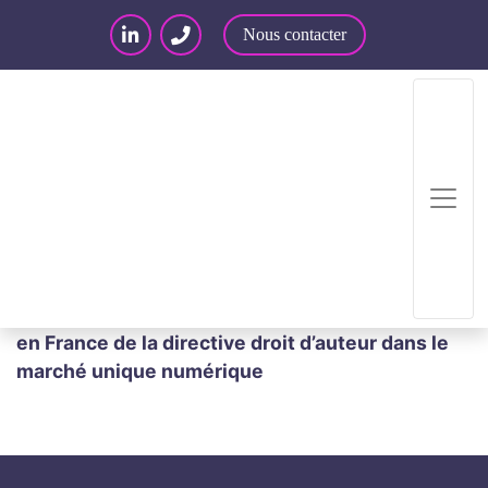
Nous contacter
Accueil
/
Articles – Blog
/
Articles
/
Actualité
juridique : propriété intellectuelle
/
Mise en œuvre
en France de la directive droit d’auteur dans le
marché unique numérique