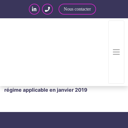
Nous contacter
Accueil
/
Articles – Blog
/
Articles
/
Informatique
/
Lettre recommandée électronique: un nouveau
régime applicable en janvier 2019