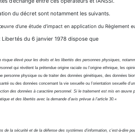
tés d’échange entre ces opérateurs et l’ANSSI.
ulation du décret sont notamment les suivants.
n œuvre d’une étude d’impact en application du Règlement
et Libertés du 6 janvier 1978 dispose que
un risque élevé pour les droits et les libertés des personnes physiques, nota
nnel qui révèlent la prétendue origine raciale ou l’origine ethnique, les opini
ne personne physique ou de traiter des données génétiques, des données biomé
anté ou des données concernant la vie sexuelle ou l’orientation sexuelle d’
tection des données à caractère personnel. Si le traitement est mis en œuvre p
ique et des libertés avec la demande d’avis prévue à l’article 30.
«
ns de la sécurité et de la défense des systèmes d’information, c’est-à-dire po