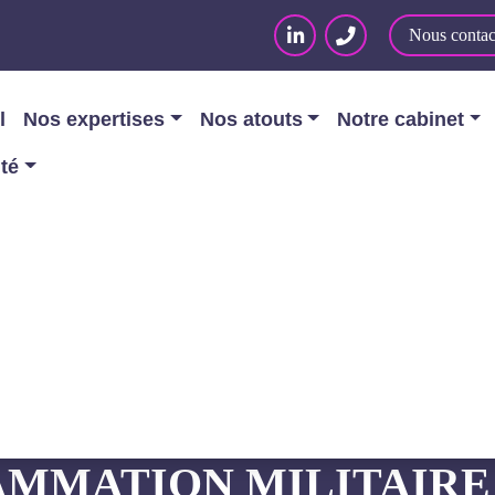
Nous contac
l
Nos expertises
Nos atouts
Notre cabinet
ité
é
/
Le décret d’application des dispositions de la loi
PPLICATION DES DISP
AMMATION MILITAIRE