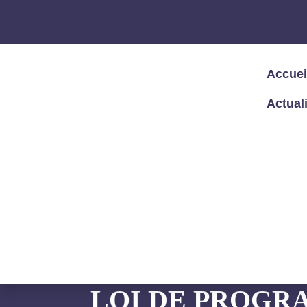
Accuei
Actual
Accueil
/
Articles – Blog
/
Non catégoris
devant le Conseil d’Etat
LE DÉCRET D’A
LOI DE PROGR