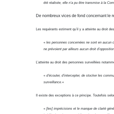
été réalisée, elle n’a pu être transmise à la Co
De nombreux vices de fond concernant le r
Les requérants estiment qu’il y a atteinte au droit d
«
les personnes concernées ne sont en aucun cas 
ne prévoient par ailleurs aucun droit d’oppositi
L’atteinte au droit des personnes surveillées notamment
«
d’écouter, d’intercepter, de stocker les commu
surveillance.
«
Il existe des exceptions à ce principe. Toutefois sel
«
[les] imprécisions et le manque de clarté géné