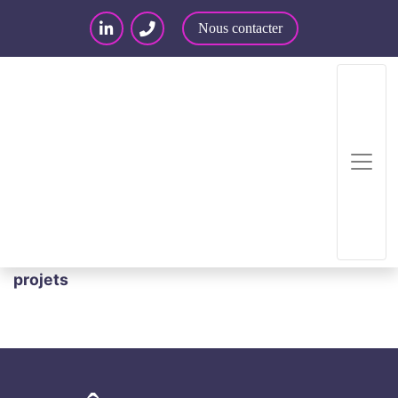
Nous contacter
Accueil
/
Formations
/
Maîtriser les clés des
technologies innovantes pour sécuriser les
projets