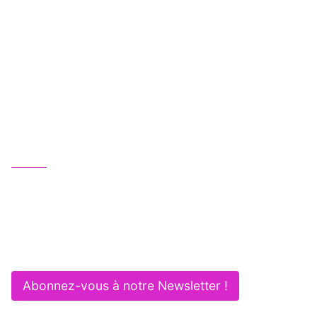
Une équipe juridique professionnelle, humaine
et multipotentielle au service de vos activités :
Gagnez en efficacité et sécurité !
Nous contacter
01 83 62 61 75
contact@itlaw.fr
281 Rue de Vaugirard - 75015 PARIS
Abonnez-vous à notre Newsletter !