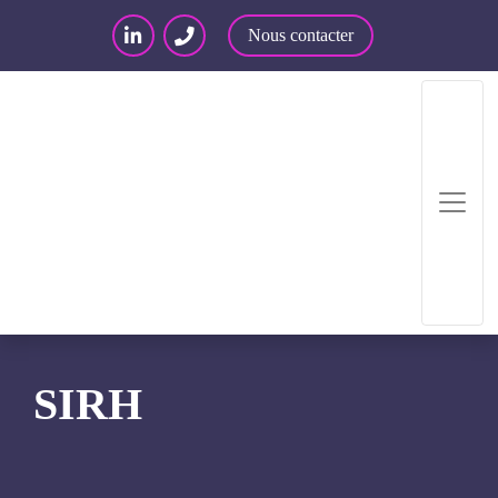
Nous contacter
Accueil
/
Expertises
/
SIRH
SIRH