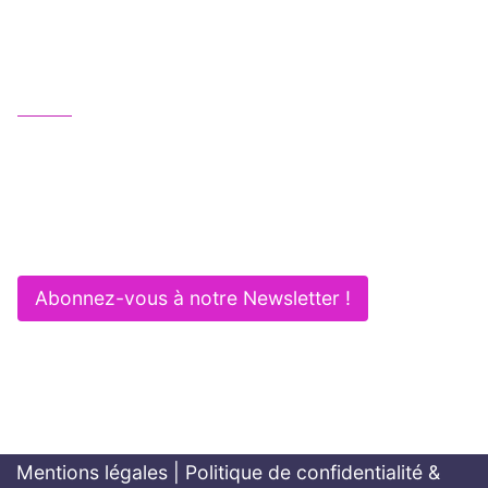
et multipotentielle au service de vos activités :
Gagnez en efficacité et sécurité !
Nous contacter
01 83 62 61 75
contact@itlaw.fr
281 Rue de Vaugirard - 75015 PARIS
Abonnez-vous à notre Newsletter !
Mentions légales
|
Politique de confidentialité &