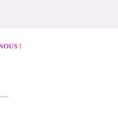
NOUS !
ous contacter
01 83 62 61 75
contact@itlaw.fr