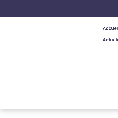
Accuei
Actual
Accueil
/
Expertises
/
Politique de confi
POLITIQUE DE