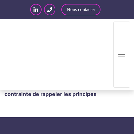
Nous contacter
Accueil
/
Articles – Blog
/
Articles
/
Informatique
/
Ecrit électronique : la Cour de cassation
contrainte de rappeler les principes