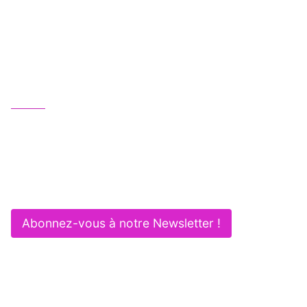
Une équipe juridique professionnelle, humaine
et multipotentielle au service de vos activités :
Gagnez en efficacité et sécurité !
Nous contacter
01 83 62 61 75
contact@itlaw.fr
281 Rue de Vaugirard - 75015 PARIS
Abonnez-vous à notre Newsletter !