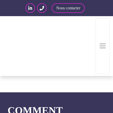
Nous contacter
Accueil
/
Articles – Blog
/
Événements
/
Comment
sécuriser vos projets e-santé
COMMENT