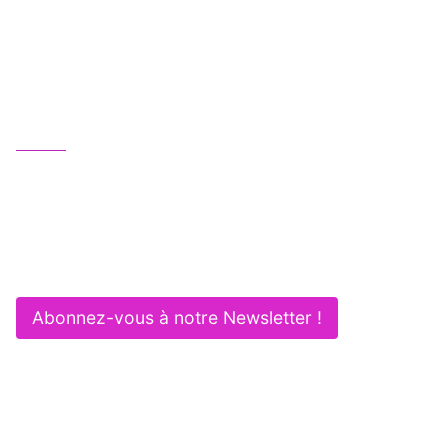
Une équipe juridique professionnelle, humaine
et multipotentielle au service de vos activités :
Gagnez en efficacité et sécurité !
Nous contacter
01 83 62 61 75
contact@itlaw.fr
281 Rue de Vaugirard - 75015 PARIS
Abonnez-vous à notre Newsletter !